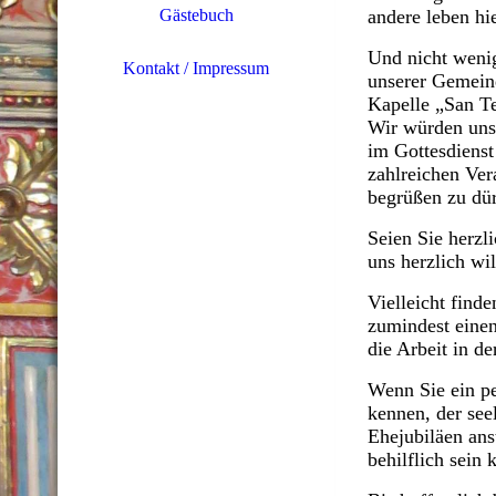
Gästebuch
andere leben hi
Und nicht weni
Kontakt / Impressum
unserer Gemeind
Kapelle „San T
Wir würden uns 
im Gottesdienst
zahlreichen Ve
begrüßen zu dü
Seien Sie herzli
uns herzlich w
Vielleicht find
zumindest einen
die Arbeit in de
Wenn Sie ein p
kennen, der see
Ehejubiläen ans
behilflich sein