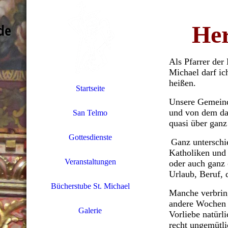
de
Her
Als Pfarrer der
Michael darf i
heißen.
Startseite
Unsere Gemeind
und von dem dar
San Telmo
quasi über ganz 
Gottesdienste
Ganz unterschi
Katholiken und 
Veranstaltungen
oder auch ganz
Urlaub, Beruf, 
Bücherstube St. Michael
Manche verbring
andere Wochen 
Galerie
Vorliebe natürl
recht ungemütl